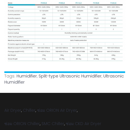
Tags:
Humidifier
,
Split-type Ultrasonic Humidifier
,
Ultrasonic
Humidifier
Air Dryer
,
Chiller
,
ซ่อม ORION Air Dryer
,
ซ่อม ORION Chiller
,
SMC Chiller
,
ซ่อม CKD Air Dryer