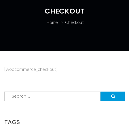
CHECKOUT
Home
>
Checkout
[woocommerce_checkout]
Search
for:
TAGS