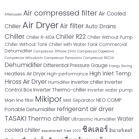
Air compressed filter
Air Cooled
Aftercooler
Air Dryer
Air filter
Chiller
Auto Drains
Chiller
Chiller R22
Chiller R-410A
Chiller Without Pump
Chiller Without Tank
Chiller with Water Tank
Commercial
Dehumidifier
Compressor 3Phase 200V
Compressor Copeland
Compressor Mitsubishi
Compressor Panasonic
Compressor RECHI
Dehumidifier
Differential Pressure Gauge
Energy Saving
High Inlet Temp
Heatless Air Dryer
High-performance
Hiross Air Dryer
Inverter chiller
Inverter
Humidifier
Control Box
Inverter Thermo-chiller
Inverter water pump
Mikipor
NEO COMP
Main line filter
Mist Separator
refrigerant air dryer
Portable Dehumidifier
TASAKI
Thermo chiller
Water
Ultrasonic Humidifier
ชิลเลอร์
cooled chiller
อินเวอร์เตอร์
คอมเพรสเซอร์ 3เฟส 200V