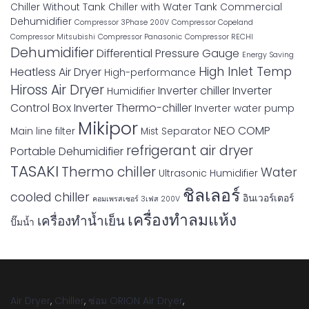
Chiller Without Tank
Chiller with Water Tank
Commercial
Dehumidifier
Compressor 3Phase 200V
Compressor Copeland
Compressor Mitsubishi
Compressor Panasonic
Compressor RECHI
Dehumidifier
Differential Pressure Gauge
Energy Saving
High Inlet Temp
Heatless Air Dryer
High-performance
Hiross Air Dryer
Inverter chiller
Inverter
Humidifier
Control Box
Inverter Thermo-chiller
Inverter water pump
Mikipor
NEO COMP
Main line filter
Mist Separator
refrigerant air dryer
Portable Dehumidifier
TASAKI
Thermo chiller
Water
Ultrasonic Humidifier
ชิลเลอร์
cooled chiller
อินเวอร์เตอร์
คอมเพรสเซอร์ 3เฟส 200V
เครื่องทำลมแห้ง
เครื่องทำน้ำเย็น
ปั๊มน้ำ
Air Dryer
,
Chiller
,
ซ่อม ORION Air Dryer
,